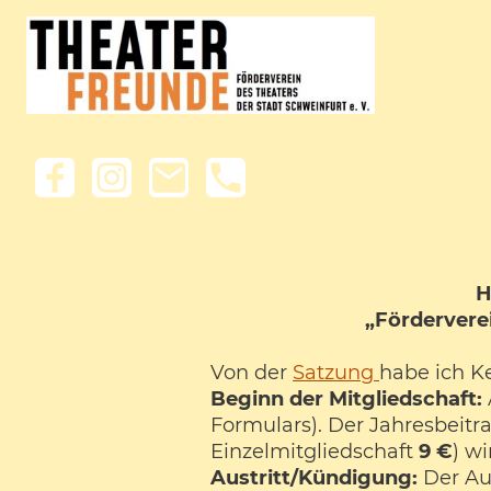
H
„Förderverei
Von der
Satzung
habe ich K
Beginn der Mitgliedschaft:
Formulars). Der Jahresbeitr
Einzelmitgliedschaft
9 €
) w
Austritt/Kündigung:
Der Au