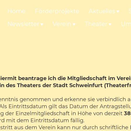
Home
Förderprojekte
Aktuelles
Newsletter
Verein
Theater
Um
iermit beantrage ich die Mitgliedschaft im Vere
n des Theaters der Stadt Schweinfurt (Theaterf
enntnis genommen und erkenne sie verbindlich 
Als Eintrittsdatum gilt das Datum der Antragste
ag der Einzelmitgliedschaft in Höhe von derzeit
38
ird mit dem Eintrittsdatum fällig.
stritt aus dem Verein kann nur durch schriftliche 