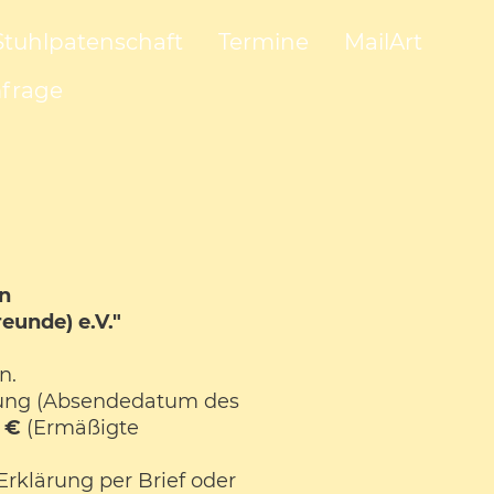
Stuhlpatenschaft
Termine
MailArt
frage
in
reunde) e.V."
an.
llung (Absendedatum des
 €
(Ermäßigte
Erklärung per Brief oder